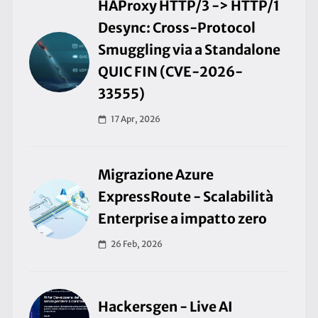
HAProxy HTTP/3 -> HTTP/1
Desync: Cross-Protocol
Smuggling via a Standalone
QUIC FIN (CVE-2026-
33555)
17 Apr, 2026
Migrazione Azure
ExpressRoute - Scalabilità
Enterprise a impatto zero
26 Feb, 2026
Hackersgen - Live AI