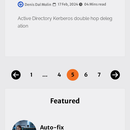
17 Feb, 2024
04 Mins read
Denis Dal Molin
Active Directory Kerberos double hop deleg
ation
1
...
4
5
6
7
Featured
Auto-fix