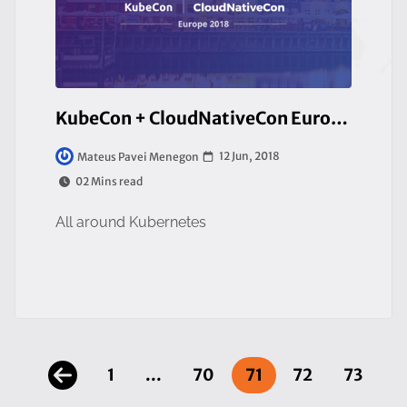
KubeCon + CloudNativeCon Europe 2018
12 Jun, 2018
Mateus Pavei Menegon
02 Mins read
All around Kubernetes
1
...
70
71
72
73