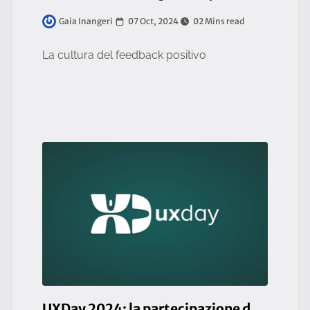
07 Oct, 2024
02 Mins read
Gaia Inangeri
La cultura del feedback positivo
UXDay 2024: la partecipazione del team UI/UX di So.Fa.