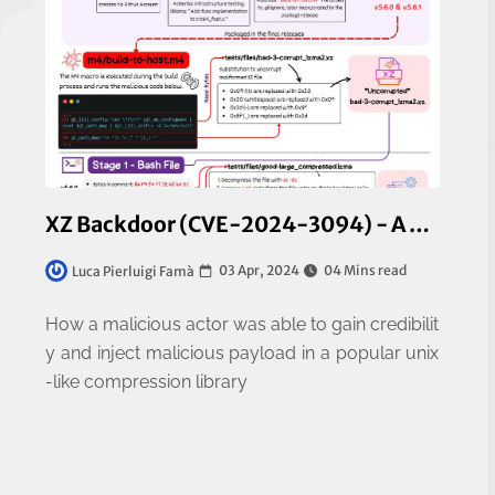
XZ Backdoor (CVE-2024-3094) - A hidden backdoor in open-source software
03 Apr, 2024
04 Mins read
Luca Pierluigi Famà
How a malicious actor was able to gain credibilit
y and inject malicious payload in a popular unix
-like compression library