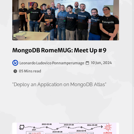
MongoDB RomeMUG: Meet Up #9
10 Jun, 2024
Leonardo Ludovico Ponnamperumage
05 Mins read
"Deploy an Application on MongoDB Atlas"