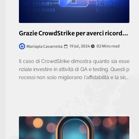
Grazie CrowdStrike per averci ricordato a che cosa serve il Testing
19 Jul, 2024
02 Mins read
Mariapia Cavarretta
Il caso di CrowdStrike dimostra quanto sia esse
nziale investire in attività di QA e testing. Questi p
rocessi non solo migliorano l'affidabilità e la sicu
rezza del software, ma proteggono anche le azi
e