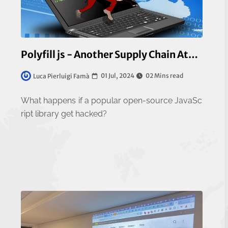
Polyfill js - Another Supply Chain Attack
01 Jul, 2024
02 Mins read
Luca Pierluigi Famà
What happens if a popular open-source JavaSc
ript library get hacked?