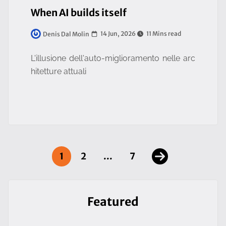
When AI builds itself
14 Jun, 2026
11 Mins read
Denis Dal Molin
L'illusione dell'auto-miglioramento nelle arc
hitetture attuali
1
2
...
7
Featured