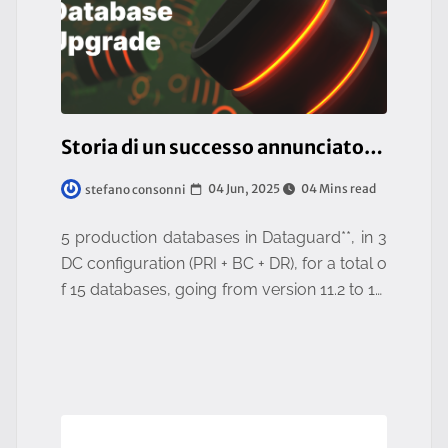
Storia di un successo annunciato: un upgrade epocale portato a termine!
04 Jun, 2025
04 Mins read
stefano consonni
5 production databases in Dataguard**, in 3
DC configuration (PRI + BC + DR), for a total o
f 15 databases, going from version 11.2 to 19.
22, with only 4 hours of overall downtime.