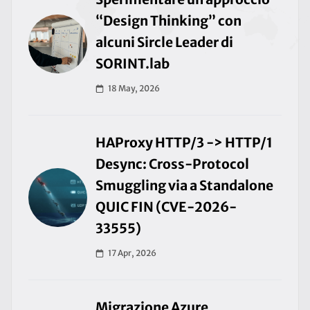
“Design Thinking” con
alcuni Sircle Leader di
SORINT.lab
18 May, 2026
HAProxy HTTP/3 -> HTTP/1
Desync: Cross-Protocol
Smuggling via a Standalone
QUIC FIN (CVE-2026-
33555)
17 Apr, 2026
Migrazione Azure