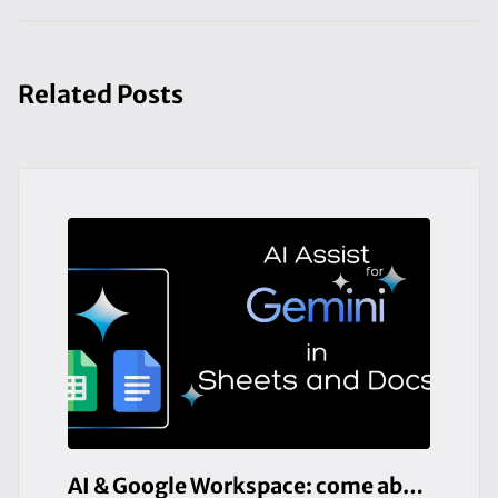
Related Posts
AI & Google Workspace: come abbiamo monitorato le scadenze delle utenze con Gemini e Google Sheets