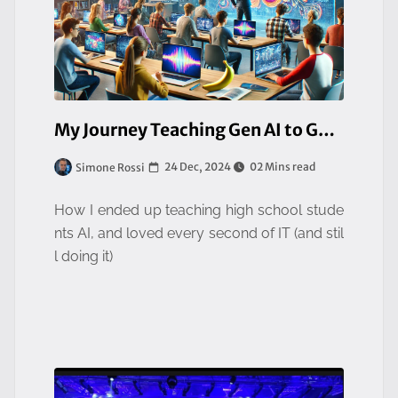
My Journey Teaching Gen AI to Gen Z
24 Dec, 2024
02 Mins read
Simone Rossi
How I ended up teaching high school stude
nts AI, and loved every second of IT (and stil
l doing it)